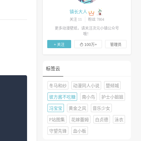
镇长大人
关注 11
粉丝 7804
更多动漫壁纸，请关注次元小镇公众号
哦！

+ 关注
100万+
管理员
标签云
冬马和纱
动漫同人小说
楚倾城
彼方酱不吃糖
南小鸟
护士小姐姐
冯宝宝
黄金之风
音乐少女
P站图集
花嫁蕾姆
白贞德
泳衣
守望先锋
血小板