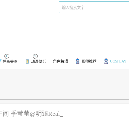
们
标签
1
1
角色特辑
画师推荐
COSPLAY
插画美图
动漫壁纸
间 季莹莹@明臻Real_