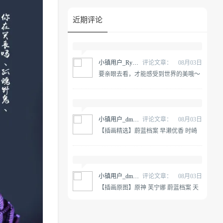
近期评论
小镇用户_RywnGP
评论文章：
08月03日
要亲眼去看，才能感受到世界的美哦～
原神 纳西妲 @雪晴Astra-
小镇用户_dmALDY
评论文章：
08月03日
【插画精选】蔚蓝档案 早濑优香 时崎
狂三 星穹铁道 黄泉 会员动漫游戏插画
合集
小镇用户_dmALDY
评论文章：
08月03日
【插画原图】原神 芙宁娜 蔚蓝档案 天
童凯伊 早濑优香 动漫游戏壁纸合集