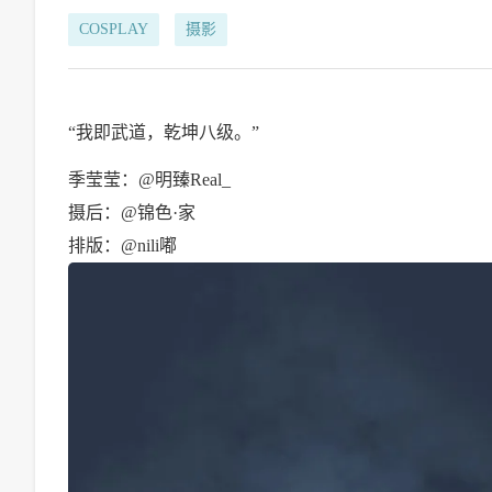
COSPLAY
摄影
“我即武道，乾坤八级。”
季莹莹：@明臻Real_
摄后：@锦色·家
排版：@nili嘟 ​​​