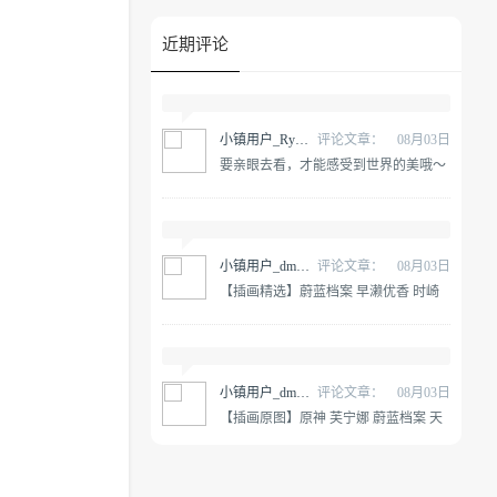
近期评论
小镇用户_RywnGP
评论文章：
08月03日
要亲眼去看，才能感受到世界的美哦～
原神 纳西妲 @雪晴Astra-
小镇用户_dmALDY
评论文章：
08月03日
【插画精选】蔚蓝档案 早濑优香 时崎
狂三 星穹铁道 黄泉 会员动漫游戏插画
合集
小镇用户_dmALDY
评论文章：
08月03日
【插画原图】原神 芙宁娜 蔚蓝档案 天
童凯伊 早濑优香 动漫游戏壁纸合集