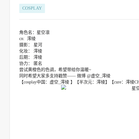
COSPLAY
角色名：星空凛
cn: 澪绫
摄影： 星河
化妆： 澪绫
后期： 澪绫
协力： 匿名
尝试黄橙色的色调，希望带给你温暖~
同时希望大家多支持戳赞—— 微博 @虚空_澪绫
【cosplay中国：虚空_澪绫 】【半次元：澪绫】【cure：澪绫CHE