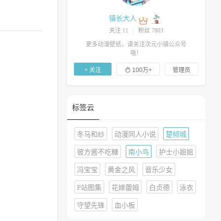
镇长大人
关注 11
粉丝 7803
更多动漫壁纸，请关注次元小镇公众号
哦！

+ 关注
100万+
管理员
标签云
冬马和纱
动漫同人小说
楚倾城
彼方酱不吃糖
南小鸟
护士小姐姐
冯宝宝
黄金之风
音乐少女
P站图集
花嫁蕾姆
白贞德
泳衣
守望先锋
血小板