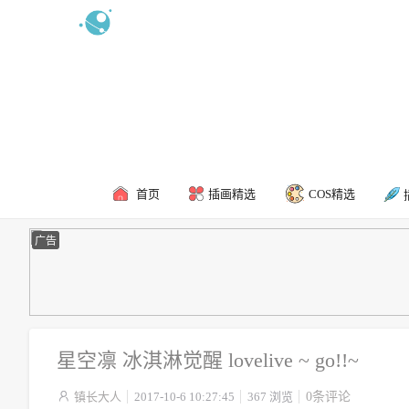
新浪微博
食用攻略
联系我
首页
插画精选
COS精选
广告
星空凛 冰淇淋觉醒 lovelive ~ go!!~

镇长大人
2017-10-6 10:27:45
367 浏览
0条评论