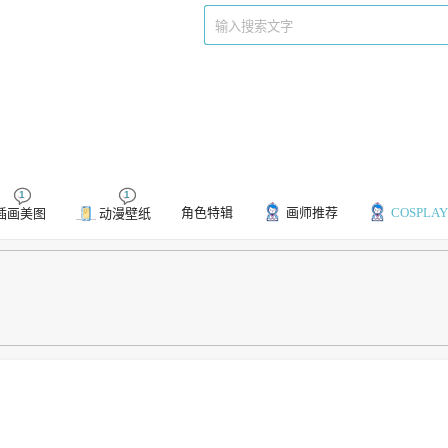
们
标签
1
1
角色特辑
画师推荐
COSPLAY
插画美图
动漫壁纸