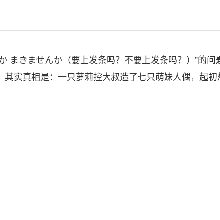
 まきませんか（要上发条吗？不要上发条吗？）”的问
。
其实真相是：一只萝莉控大叔造了七只萌妹人偶，起初