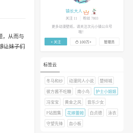
镇长大人
关注 11
粉丝 7803
更多动漫壁纸，请关注次元小镇公众号
哦！
题，从而与

+ 关注
100万+
管理员
想让妹子们
标签云
冬马和纱
动漫同人小说
楚倾城
彼方酱不吃糖
南小鸟
护士小姐姐
冯宝宝
黄金之风
音乐少女
P站图集
花嫁蕾姆
白贞德
泳衣
守望先锋
血小板