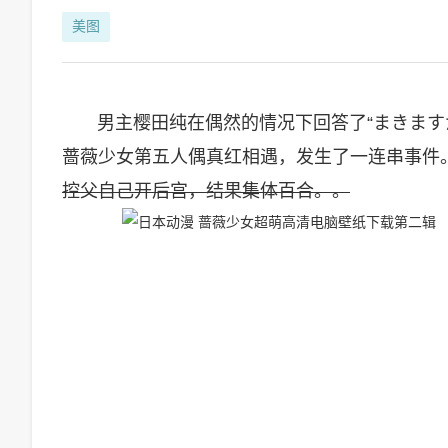
美图
男主樱田纯在偶然的情况下回答了“まきますか
蔷薇少女第五人偶真红相遇，发生了一连串事件
控父自己开后宫，结果集体百合。。