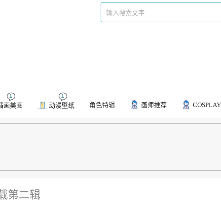
们
标签
1
1
角色特辑
画师推荐
COSPLAY
插画美图
动漫壁纸
载第二辑