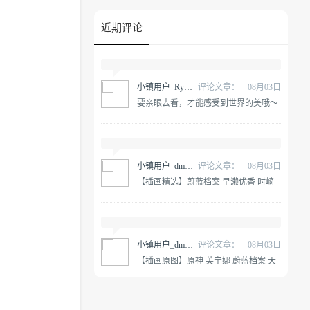
近期评论
小镇用户_RywnGP
评论文章：
08月03日
要亲眼去看，才能感受到世界的美哦～
原神 纳西妲 @雪晴Astra-
小镇用户_dmALDY
评论文章：
08月03日
【插画精选】蔚蓝档案 早濑优香 时崎
狂三 星穹铁道 黄泉 会员动漫游戏插画
合集
小镇用户_dmALDY
评论文章：
08月03日
【插画原图】原神 芙宁娜 蔚蓝档案 天
童凯伊 早濑优香 动漫游戏壁纸合集