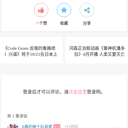
0
个赞
收藏
分享
《Code Geass 反叛的鲁路修
河森正治新动画《重神机潘多
Ⅰ 兴道》将于10/21在日本上
拉》4月开播 人类又要灭亡
映
登录后才可以评论，请
点击这里
登录哟。
共 1 条评论
A酱的绅士玩具屋
1分钟前
置顶