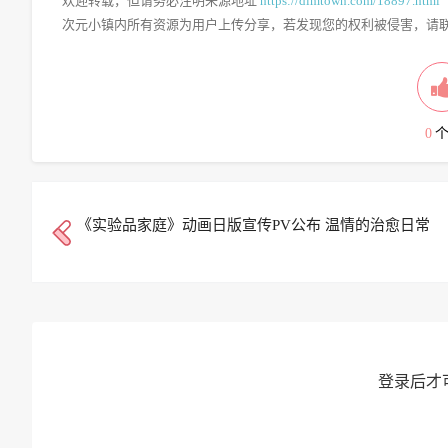
欢迎转载，但请务必注明来源地址
https://dimtown.com/18897.html
次元小镇内所有资源为用户上传分享，若发现您的权利被侵害，请联系QQ
0
《实验品家庭》动画日版宣传PV公布 温情的治愈日常
登录后才