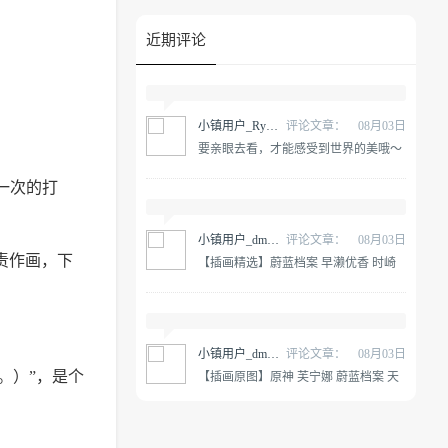
近期评论
小镇用户_RywnGP
评论文章：
08月03日
要亲眼去看，才能感受到世界的美哦～
原神 纳西妲 @雪晴Astra-
一次的打
小镇用户_dmALDY
评论文章：
08月03日
负责作画，下
【插画精选】蔚蓝档案 早濑优香 时崎
狂三 星穹铁道 黄泉 会员动漫游戏插画
合集
小镇用户_dmALDY
评论文章：
08月03日
。）”，是个
【插画原图】原神 芙宁娜 蔚蓝档案 天
童凯伊 早濑优香 动漫游戏壁纸合集