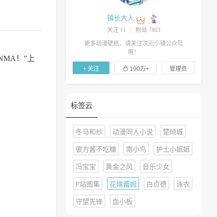
镇长大人
关注 11
粉丝 7803
更多动漫壁纸，请关注次元小镇公众号
哦！
MA！”上

+ 关注
100万+
管理员
标签云
冬马和纱
动漫同人小说
楚倾城
彼方酱不吃糖
南小鸟
护士小姐姐
冯宝宝
黄金之风
音乐少女
P站图集
花嫁蕾姆
白贞德
泳衣
守望先锋
血小板