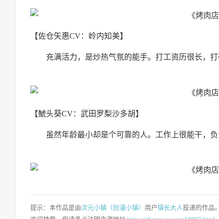
【佐仓矢惠CV：岭内知美】
充满活力，是炒热气氛的能手。打工资历很长，打
【鯱头葵CV：武田罗梨沙多胡】
虽然年龄最小却是个可靠的人。工作上很能干，负
提示：本作品是由
次元小镇（创漫小镇）
用户
镇长大人
投递的作品