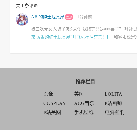
共 1 条评论
A酱的绅士玩具屋
1分钟前
置顶
被三次元女人骗了怎么办？我终究只是atm罢了？ 拜拜
来“A酱的绅士玩具屋”开飞机杯后宫罢！！
和客服说是
推荐栏目
头像
美图
LOLITA
COSPLAY
ACG音乐
P站画师
P站美图
手机壁纸
电脑壁纸