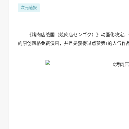
次元速报
《烤肉店战国（焼肉店センゴク）》动画化决定，预计
的原创四格免费漫画，并且是获得过点赞第1的人气作品