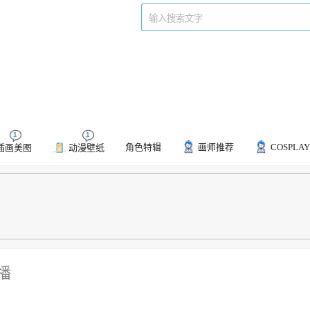
们
标签
1
1
角色特辑
画师推荐
COSPLAY
插画美图
动漫壁纸
播