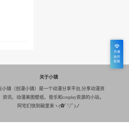
开通
会员
权限
关于小镇
元小镇（创漫小镇）是一个动漫分享平台,分享动漫资
、资讯、动漫美图壁纸、音乐和cosplay资源的小站，
阿宅们快到碗里来ヽ(✿ﾟ▽ﾟ)ノ