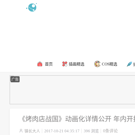
新浪微博
食用攻略
联系我
首页
插画精选
COS精选
广告
《烤肉店战国》动画化详情公开 年内开

镇长大人
2017-10-21 04:35:17
396 浏览
0条评论