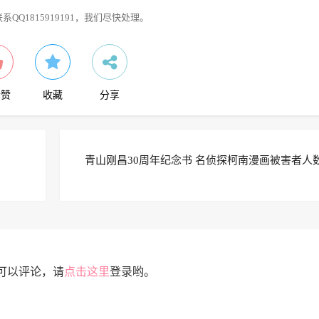
1815919191，我们尽快处理。
个赞
收藏
分享
青山刚昌30周年纪念书 名侦探柯南漫画被害者人
可以评论，请
点击这里
登录哟。