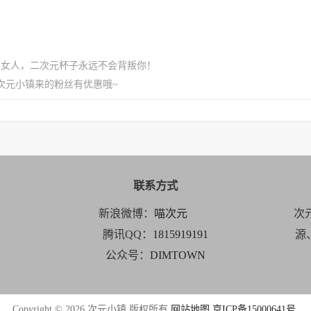
臭女人，二次元杯子永远不会背叛你！
次元小镇来的粉丝有优惠哦~
联系方式
新浪微博：
喵次元
次
腾讯QQ：
1815919191
源
公众号：
DIMTOWN
Copyright © 2026 次元小镇 版权所有
网站地图
京ICP备15000641号
.