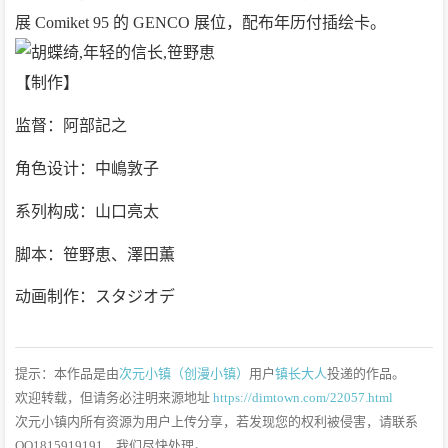
展 Comiket 95 的 GENCO 展位，配布年历付插绘卡。
【制作】
监督：阿部記之
角色设计：中嶋敦子
系列构成：山口亮太
脚本：笹野恵、澤田薫
动画制作：スタジオデ
提示：本作品是由
次元小镇（创漫小镇）
用户
镇长大人
投递的作品。
欢迎转载，但请务必注明来源地址
https://dimtown.com/22057.html
次元小镇内所有资源为用户上传分享，若发现您的权利被侵害，请联系
QQ1815919191，我们尽快处理。