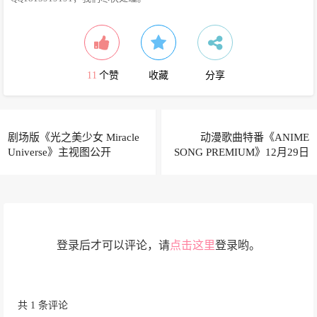
11
个赞
收藏
分享
剧场版《光之美少女 Miracle
动漫歌曲特番《ANIME
Universe》主视图公开
SONG PREMIUM》12月29日
放送
登录后才可以评论，请
点击这里
登录哟。
共 1 条评论