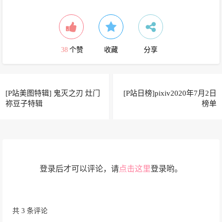
38
个赞
收藏
分享
[P站美图特辑] 鬼灭之刃 灶门
[P站日榜]pixiv2020年7月2日
祢豆子特辑
榜单
登录后才可以评论，请
点击这里
登录哟。
共 3 条评论