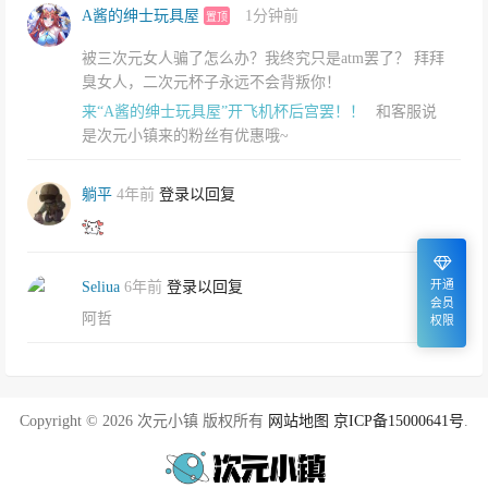
A酱的绅士玩具屋
1分钟前
置顶
被三次元女人骗了怎么办？我终究只是atm罢了？ 拜拜
臭女人，二次元杯子永远不会背叛你！
来“A酱的绅士玩具屋”开飞机杯后宫罢！！
和客服说
是次元小镇来的粉丝有优惠哦~
躺平
4年前
登录以回复
开通
Seliua
6年前
登录以回复
会员
阿哲
权限
Copyright © 2026 次元小镇 版权所有
网站地图
京ICP备15000641号
.