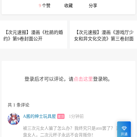
9
个赞
收藏
分享
【次元速报】漫画《杜鹃的婚
【次元速报】漫画《游戏厅少
约》第9卷封面公开
女和异文化交流》第三卷封面
公开
登录后才可以评论，请
点击这里
登录哟。
共 1 条评论
A酱的绅士玩具屋
1分钟前
置顶
被三次元女人骗了怎么办？我终究只是atm罢了？ 拜拜
开通
臭女人，二次元杯子永远不会背叛你！