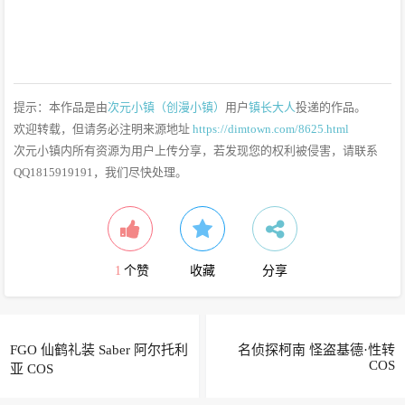
提示：本作品是由
次元小镇（创漫小镇）
用户
镇长大人
投递的作品。
欢迎转载，但请务必注明来源地址
https://dimtown.com/8625.html
次元小镇内所有资源为用户上传分享，若发现您的权利被侵害，请联系
QQ1815919191，我们尽快处理。
1
个赞
收藏
分享
FGO 仙鹤礼装 Saber 阿尔托利
名侦探柯南 怪盗基德·性转
COS
亚 COS