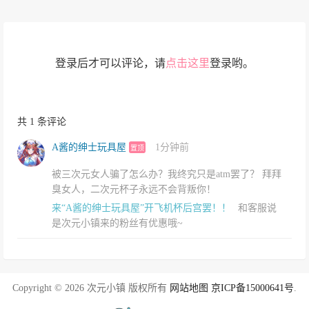
登录后才可以评论，请
点击这里
登录哟。
共 1 条评论
A酱的绅士玩具屋
1分钟前
置顶
被三次元女人骗了怎么办？我终究只是atm罢了？ 拜拜
臭女人，二次元杯子永远不会背叛你！
来“A酱的绅士玩具屋”开飞机杯后宫罢！！
和客服说
是次元小镇来的粉丝有优惠哦~
Copyright © 2026 次元小镇 版权所有
网站地图
京ICP备15000641号
.