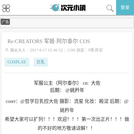
登录
广告
Re:CREATORS 军姬·阿尔泰尔 COS

镇长大人
2017-9-17 03:40:52
1290 浏览
0条评论
COSPLAY
巨乳
军服公主（阿尔泰尔） cn: 大佐
后期： @姚矜年
coser：@哲学巨乳控大佐 摄影：流星 化妆：殿淀 后期：@
姚矜年
希望大家可以扩列！！！欢迎！！！第一次出正片！！！做
的不好的地方敬请谅解！！