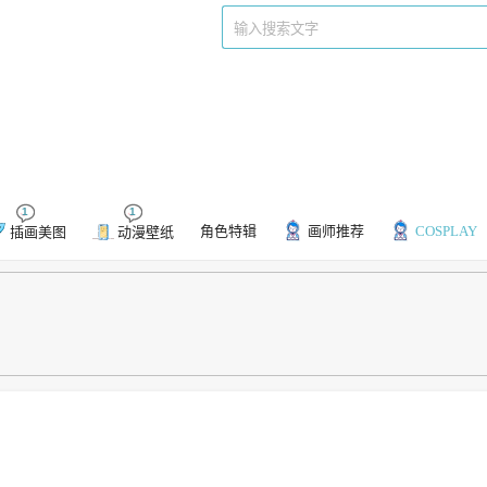
们
标签
1
1
角色特辑
画师推荐
COSPLAY
插画美图
动漫壁纸