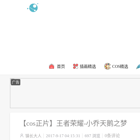
新浪微博
食用攻略
联系我
首页
插画精选
COS精选
广告
【cos正片】王者荣耀-小乔天鹅之梦

镇长大人
2017-9-17 04:15:31
697 浏览
0条评论