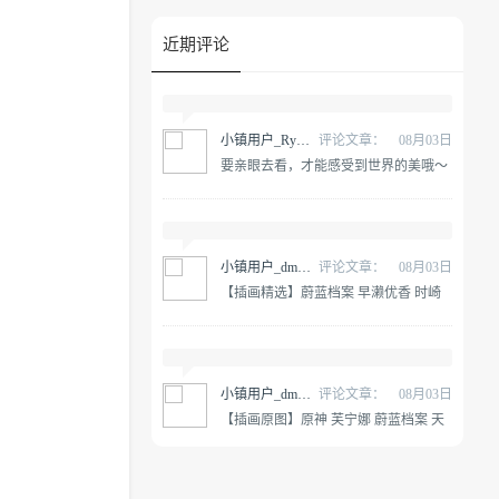
近期评论
小镇用户_RywnGP
评论文章：
08月03日
要亲眼去看，才能感受到世界的美哦～
原神 纳西妲 @雪晴Astra-
小镇用户_dmALDY
评论文章：
08月03日
【插画精选】蔚蓝档案 早濑优香 时崎
狂三 星穹铁道 黄泉 会员动漫游戏插画
合集
小镇用户_dmALDY
评论文章：
08月03日
【插画原图】原神 芙宁娜 蔚蓝档案 天
童凯伊 早濑优香 动漫游戏壁纸合集