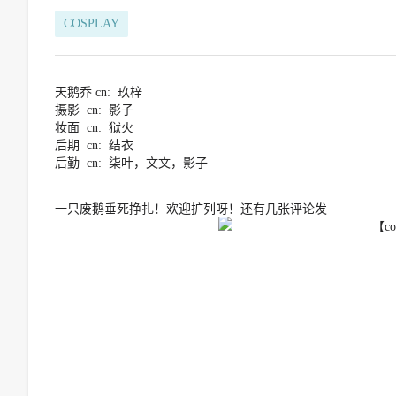
COSPLAY
天鹅乔 cn: 玖梓
摄影 cn: 影子
妆面 cn: 狱火
后期 cn: 结衣
后勤 cn: 柒叶，文文，影子
一只废鹅垂死挣扎！欢迎扩列呀！还有几张评论发