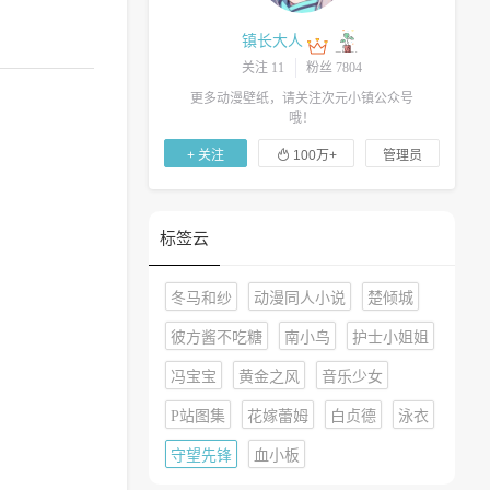
镇长大人
关注 11
粉丝 7804
更多动漫壁纸，请关注次元小镇公众号
哦！

+ 关注
100万+
管理员
标签云
冬马和纱
动漫同人小说
楚倾城
彼方酱不吃糖
南小鸟
护士小姐姐
冯宝宝
黄金之风
音乐少女
P站图集
花嫁蕾姆
白贞德
泳衣
守望先锋
血小板