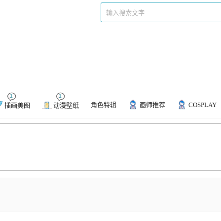
们
标签
1
1
角色特辑
画师推荐
COSPLAY
插画美图
动漫壁纸