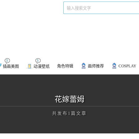
们
标签
1
1
角色特辑
画师推荐
COSPLAY
插画美图
动漫壁纸
花嫁蕾姆
共发布1篇文章