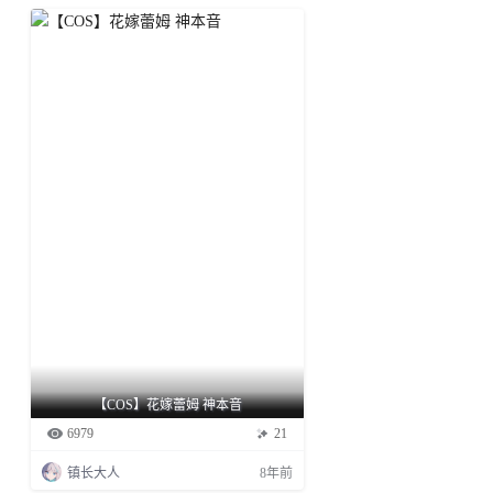
【COS】花嫁蕾姆 神本音
6979
21
镇长大人
8年前